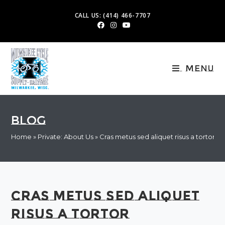
Skip
CALL US: (414) 466-7707
to
content
Menu
Blog
Home
»
Private: About Us
»
Cras metus sed aliquet risus a tortor
Cras metus sed aliquet
risus a tortor