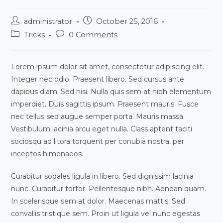
Post
Post
administrator
October 25, 2016
author:
published:
Post
Post
Tricks
0 Comments
category:
comments:
Lorem ipsum dolor sit amet, consectetur adipiscing elit.
Integer nec odio. Praesent libero. Sed cursus ante
dapibus diam. Sed nisi. Nulla quis sem at nibh elementum
imperdiet. Duis sagittis ipsum. Praesent mauris. Fusce
nec tellus sed augue semper porta. Mauris massa.
Vestibulum lacinia arcu eget nulla. Class aptent taciti
sociosqu ad litora torquent per conubia nostra, per
inceptos himenaeos.
Curabitur sodales ligula in libero. Sed dignissim lacinia
nunc. Curabitur tortor. Pellentesque nibh. Aenean quam.
In scelerisque sem at dolor. Maecenas mattis. Sed
convallis tristique sem. Proin ut ligula vel nunc egestas