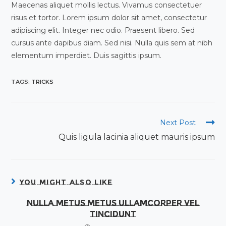
Maecenas aliquet mollis lectus. Vivamus consectetuer
risus et tortor. Lorem ipsum dolor sit amet, consectetur
adipiscing elit. Integer nec odio. Praesent libero. Sed
cursus ante dapibus diam. Sed nisi. Nulla quis sem at nibh
elementum imperdiet. Duis sagittis ipsum.
TAGS:
TRICKS
Read
Next Post
more
Quis ligula lacinia aliquet mauris ipsum
articles
YOU MIGHT ALSO LIKE
Nulla metus metus ullamcorper vel
tincidunt