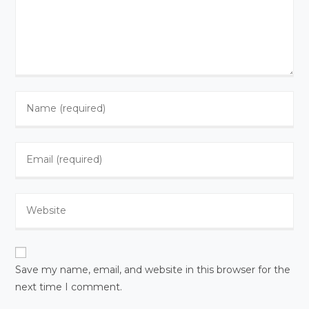
Enter
your
name
Enter
or
your
username
email
to
Enter
address
comment
your
to
website
comment
URL
(optional)
Save my name, email, and website in this browser for the
next time I comment.