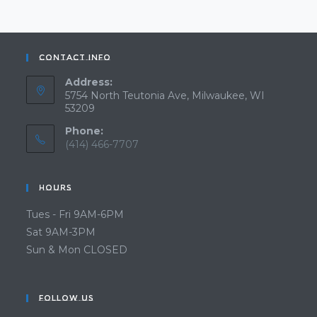
Contact Info
Address:
5754 North Teutonia Ave, Milwaukee, WI
53209
Phone:
(414) 466-7707
Opens
in
Hours
your
application
Tues - Fri 9AM-6PM
Sat 9AM-3PM
Sun & Mon CLOSED
Follow Us